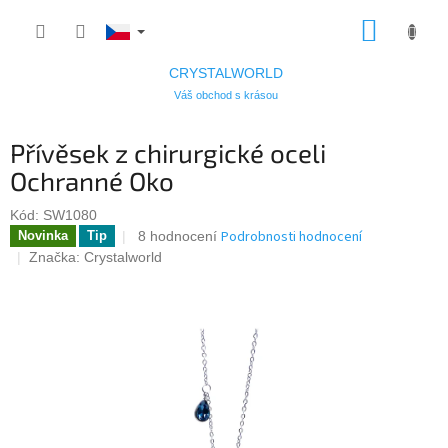
Přejít
NÁKUP
na
KOŠÍK
obsah
CRYSTALWORLD
Váš obchod s krásou
Přívěsek z chirurgické oceli
Ochranné Oko
Kód:
SW1080
Průměrné
Podrobnosti hodnocení
8 hodnocení
Novinka
Tip
hodnocení
Značka:
Crystalworld
produktu
je
5,0
z
5
hvězdiček.