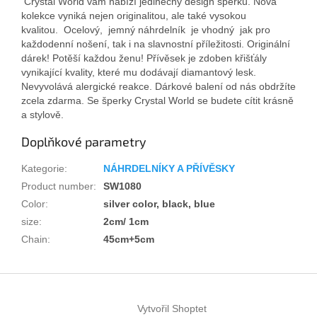
Crystal World vám nabízí jedinečný design šperku. Nová
kolekce vyniká nejen originalitou, ale také vysokou
kvalitou.
Ocelový, jemný náhrdelník je vhodný jak pro
každodenní nošení, tak i na slavnostní příležitosti.
Originální
dárek! Potěší každou ženu! Přívěsek je zdoben křišťály
vynikající kvality, které mu dodávají diamantový lesk.
Nevyvolává alergické reakce. Dárkové balení od nás obdržíte
zcela zdarma. Se šperky Crystal World se budete cítit krásně
a stylově.
Doplňkové parametry
Kategorie
:
NÁHRDELNÍKY A PŘÍVĚSKY
Product number
:
SW1080
Color
:
silver color, black, blue
size
:
2cm/ 1cm
Chain
:
45cm+5cm
Z
á
Vytvořil Shoptet
p