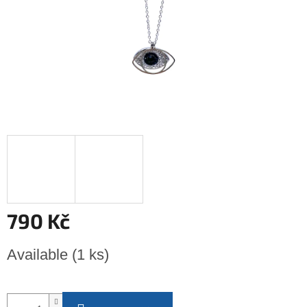
790 Kč
Měrná
Available
(1 ks)
cena: