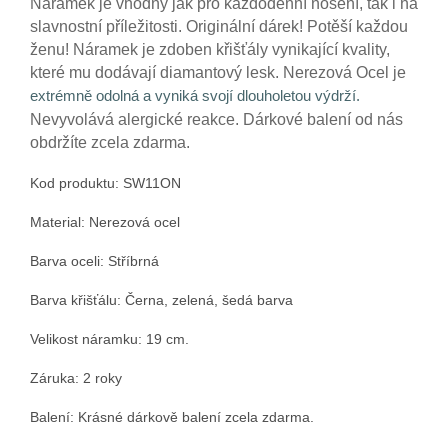
Náramek je vhodný jak pro každodenní nošení, tak i na
slavnostní příležitosti.
Originální dárek! Potěší každou
ženu! Náramek je zdoben křišťály vynikající kvality,
které mu dodávají diamantový lesk. Nerezová Ocel je
extrémně odolná a vyniká svojí dlouholetou výdrží.
Nevyvolává alergické reakce. Dárkové balení od nás
obdržíte zcela zdarma.
Kod produktu: SW11ON
Material: Nerezová ocel
Barva oceli:
Stříbrná
Barva křišťálu: Černa, zelená, šedá barva
Velikost náramku: 19 cm.
Záruka: 2 roky
Balení: Krásné dárkově balení zcela zdarma.