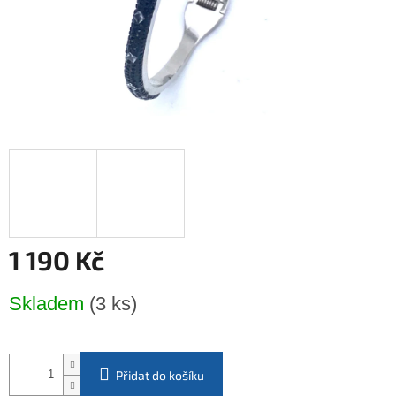
1 190 Kč
Měrná
Skladem
(3 ks)
cena:
Přidat do košíku