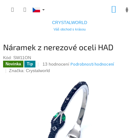
Přejít
NÁKUP
na
KOŠÍK
obsah
CRYSTALWORLD
Váš obchod s krásou
Náramek z nerezové oceli HAD
Kód:
SW11ON
Průměrné
Podrobnosti hodnocení
13 hodnocení
Novinka
Tip
hodnocení
Značka:
Crystalworld
produktu
je
5,0
z
5
hvězdiček.